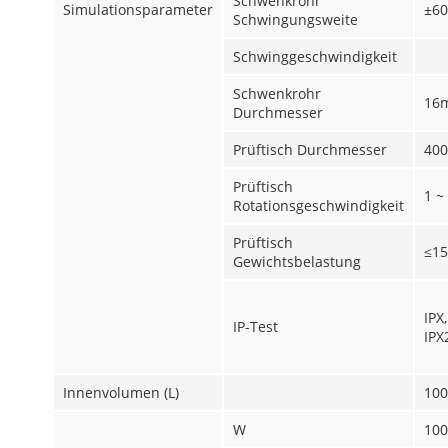
Schwenkrohr
Simulationsparameter
±60
Schwingungsweite
Schwinggeschwindigkeit
Schwenkrohr
16
Durchmesser
Prüftisch Durchmesser
40
Prüftisch
1 ~
Rotationsgeschwindigkeit
Prüftisch
≤15
Gewichtsbelastung
IPX,
IP-Test
IPX
Innenvolumen (L)
100
W
100