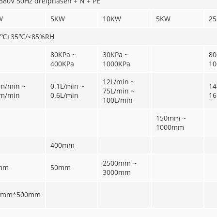
380V 50Hz dreiphasen + N + PE
W
5KW
10KW
5KW
2
5℃+35℃/≤85%RH
80KPa ~
30KPa ~
80
400KPa
1000KPa
10
12L/min ~
m/min ~
0.1L/min ~
14
75L/min ~
m/min
0.6L/min
16
100L/min
150mm ~
1000mm
400mm
2500mm ~
mm
50mm
3000mm
0mm*500mm