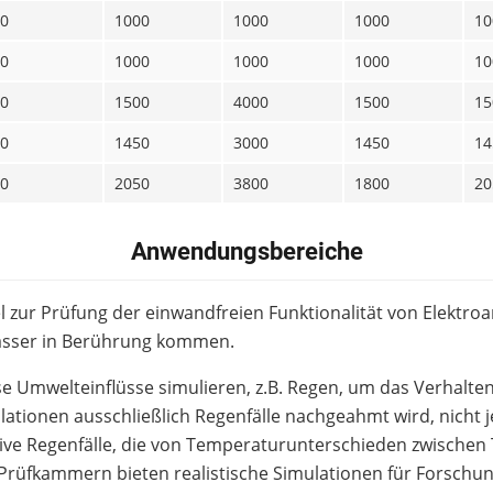
0
1000
1000
1000
10
0
1000
1000
1000
10
0
1500
4000
1500
15
0
1450
3000
1450
14
0
2050
3800
1800
20
Anwendungsbereiche
zur Prüfung der einwandfreien Funktionalität von Elektroa
asser in Berührung kommen.
Umwelteinflüsse simulieren, z.B. Regen, um das Verhalten 
lationen ausschließlich Regenfälle nachgeahmt wird, nicht 
ive Regenfälle, die von Temperaturunterschieden zwische
Prüfkammern bieten realistische Simulationen für Forschu