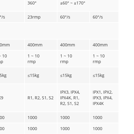
360°
±60° ~ ±170°
°/s
23rmp
60°/s
60°/s
6
00mm
400mm
400mm
400mm
4
~ 10
1 ~ 10
1 ~ 10
1 ~ 10
1
mp
rmp
rmp
rmp
r
5kg
≤15kg
≤15kg
≤15kg
≤
I
IPX3, IPX4,
IPX1, IPX2,
I
X9
R1, R2, S1, S2
IPX4K, R1,
IPX3, IPX4,
I
R2, S1, S2
IPX4K
R
00
1000
1000
1000
1
00
1000
1000
1000
1