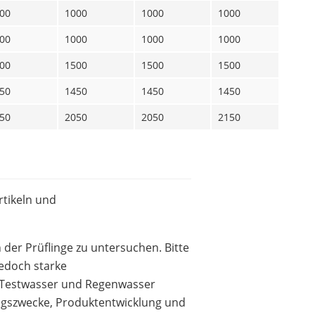
00
1000
1000
1000
1
00
1000
1000
1000
1
00
1500
1500
1500
1
50
1450
1450
1450
1
50
2050
2050
2150
2
rtikeln und
der Prüflinge zu untersuchen. Bitte
jedoch starke
n Testwasser und Regenwasser
ngszwecke, Produktentwicklung und