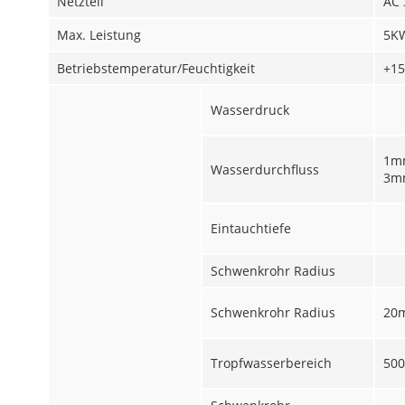
Netzteil
AC 
Max. Leistung
5K
Betriebstemperatur/Feuchtigkeit
+1
Wasserdruck
1m
Wasserdurchfluss
3m
Eintauchtiefe
Schwenkrohr Radius
Schwenkrohr Radius
20
Tropfwasserbereich
50