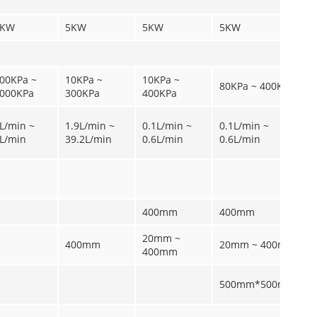
5KW
5KW
5KW
5KW
5
00KPa ~
10KPa ~
10KPa ~
1
80KPa ~ 400KPa
000KPa
300KPa
400KPa
4
L/min ~
1.9L/min ~
0.1L/min ~
0.1L/min ~
0
L/min
39.2L/min
0.6L/min
0.6L/min
0
400mm
400mm
4
20mm ~
2
400mm
20mm ~ 400mm
400mm
4
5
500mm*500mm
5