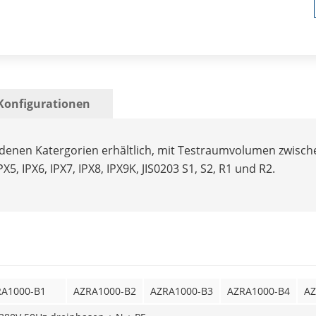
Konfigurationen
edenen Katergorien erhältlich, mit Testraumvolumen zwisc
X5, IPX6, IPX7, IPX8, IPX9K, JIS0203 S1, S2, R1 und R2.
RA1000-B1
AZRA1000-B2
AZRA1000-B3
AZRA1000-B4
AZ