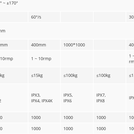
° ~ ±170°
60°/s
30
mm
0mm
400mm
1000*1000
4
1 
 10rmp
1 ~ 10rmp
r
kg
≤15kg
≤100kg
≤100kg
≤1
IPX3,
IPX5,
IPX7,
IP
2
IPX4, IPX4K
IPX6
IPX8
0
1000
1000
1000
10
0
1000
1000
1000
10