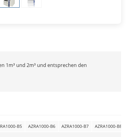
hen 1m³ und 2m³ und entsprechen den
RA1000-B5
AZRA1000-B6
AZRA1000-B7
AZRA1000-B8
A