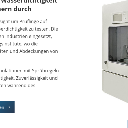
r Wasserdichtigkeit
ern durch
ignt um Prüflinge auf
erdichtigkeit zu testen. Die
 Industrien eingesetzt,
gsinstitute, wo die
eräten und Abdeckungen von
mulationen mit Sprühregeln
igkeit, Zuverlässigkeit und
nten während des
ten