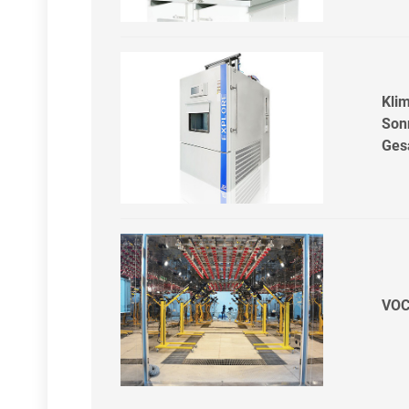
Kli
Son
Ges
VOC