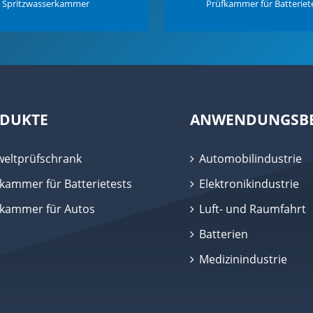
Spritzwasserkammer
Prüfkammer für Batteriet
DUKTE
ANWENDUNGSBE
eltprüfschrank
Automobilindustrie
kammer für Batterietests
Elektronikindustrie
fkammer für Autos
Luft- und Raumfahrt
Batterien
Medizinindustrie