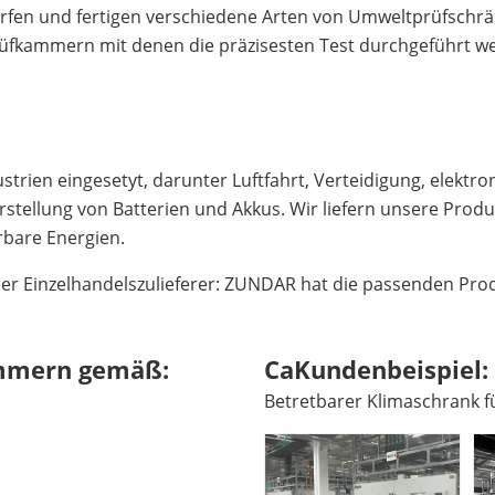
rfen und fertigen verschiedene Arten von Umweltprüfschrä
 Prüfkammern mit denen die präzisesten Test durchgeführt 
strien eingesetyt, darunter Luftfahrt, Verteidigung, elekt
stellung von Batterien und Akkus. Wir liefern unsere Produk
rbare Energien.
der Einzelhandelszulieferer: ZUNDAR hat die passenden Prod
mmern gemäß:
CaKundenbeispiel:
Betretbarer Klimaschrank fü