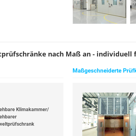
rüfschränke nach Maß an - individuell fü
Maßgeschneiderte Prüf
ehbare Klimakammer/
ehbarer
eltprüfschrank