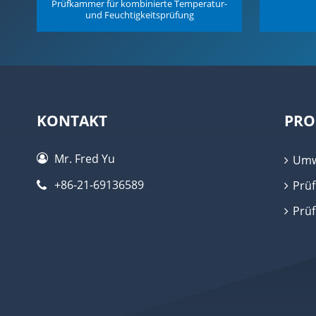
Prüfkammer für kombinierte Temperatur-
und Feuchtigkeitsprüfung
KONTAKT
PRO
Mr. Fred Yu
Umw
+86-21-69136589
Prüf
Prü