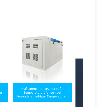
›
Prüfkammer ULTRAFREEZE für
en
Temperaturprüfungen bei
Spritzwas
besonders niedrigen Temperaturen