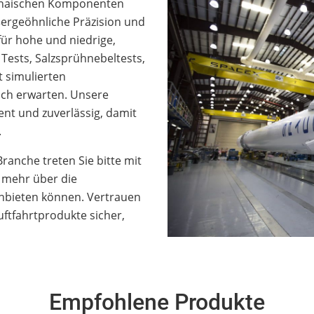
chnaischen Komponenten
ußergeöhnliche Präzision und
für hohe und niedrige,
ests, Salzsprühnebeltests,
t simulierten
uch erwarten. Unsere
ent und zuverlässig, damit
.
ranche treten Sie bitte mit
 mehr über die
anbieten können. Vertrauen
uftfahrtprodukte sicher,
Empfohlene Produkte