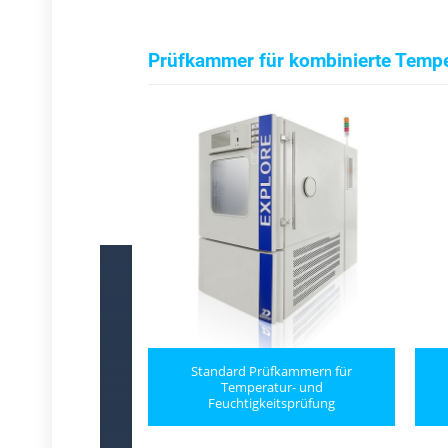
Prüfkammer für kombinierte Tempe
‹
Standard Prüfkammern für
mit Vibration/
Temperatur- und
sprüfkammer
Feuchtigkeitsprüfung