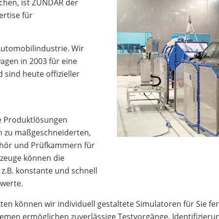
uchen, ist ZUNDAR der
rtise für
Automobilindustrie. Wir
agen in 2003 für eine
ind heute offizieller
ge Produktlösungen
n zu maßgeschneiderten,
hör und Prüfkammern für
rzeuge können die
z.B. konstante und schnell
werte.
kten können wir individuell gestaltete Simulatoren für Sie
emen ermöglichen zuverlässige Testvorgänge, Identifizier