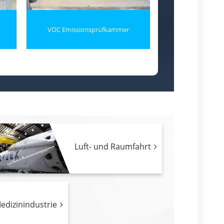
VOC Emissionsprüfkammer
Airbag Pr
Luft- und Raumfahrt
edizinindustrie