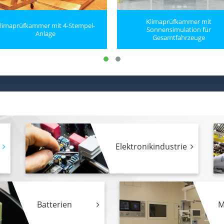
Klimaprüfkammer mit
limaprüfkammer mit 4-Stempel-
Sonnensimulation für
Anlage
Gesamtfahrzeuge
Elektronikindustrie
Batterien
M